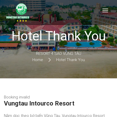
Hotel Thank You
RESORT 4 SAO VŨNG TÀU
Home
Hotel Thank You
Booking invalid
Vungtau Intourco Resort
Nằm dọc theo bờ biển Vũng Tàu, Vungtau Intourco Resort