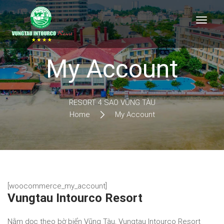
My Account
RESORT 4 SAO VŨNG TÀU
Home
My Account
[woocommerce_my_account]
Vungtau Intourco Resort
Nằm dọc theo bờ biển Vũng Tàu, Vungtau Intourco Resort