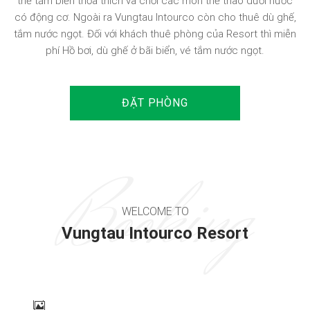
thể tắm biển thỏa thích và chơi các môn thể thao dưới nước
có động cơ. Ngoài ra Vungtau Intourco còn cho thuê dù ghế,
tắm nước ngọt. Đối với khách thuê phòng của Resort thì miễn
phí Hồ bơi, dù ghế ở bãi biển, vé tắm nước ngọt.
ĐẶT PHÒNG
Booking
WELCOME TO
Vungtau Intourco Resort