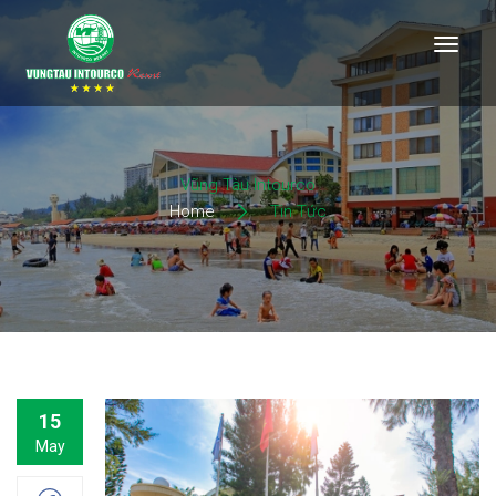
Vũng Tàu Intourco
Home
Tin Tức
15
May