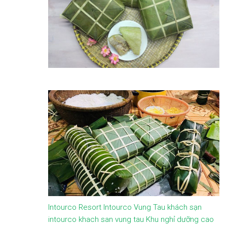
Intourco Resort
Intourco Vung Tau
khách sạn
intourco
khach san vung tau
Khu nghỉ dưỡng cao