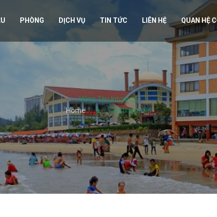
ỆU
PHÒNG
DỊCH VỤ
TIN TỨC
LIÊN HỆ
QUAN HỆ 
Vũng Tàu Intourco
Home
Testimonials