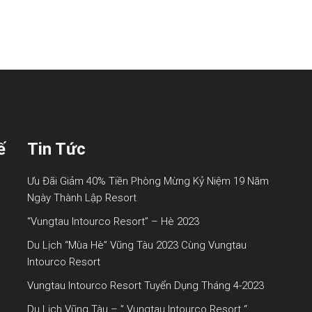
ế
Tin Tức
Ưu Đãi Giảm 40% Tiền Phòng Mừng Kỷ Niệm 19 Năm
Ngày Thành Lập Resort
“Vungtau Intourco Resort” – Hè 2023
Du Lịch “mùa Hè” Vũng Tàu 2023 Cùng Vungtau
Intourco Resort
Vungtau Intourco Resort Tuyển Dụng Tháng 4-2023
Du Lịch Vũng Tàu – ” Vungtau Intourco Resort “