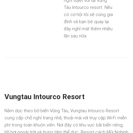
nghỉ tuyệt vời tại Vũng
Tàu Intourco resort. Nếu
có cơ hội tôi sẽ cùng gia
đình và bạn bè quay lại
đây nghỉ mát thêm nhiều
lần sau nữa
Vungtau Intourco Resort
Nằm dọc theo bờ biển Vũng Tàu, Vungtau Intourco Resort
cung cấp chỗ nghỉ trang nhã, thoải mái với truy cập Wi-Fi miễn
phí trong toàn khuôn viên. Nơi đây có khu vực bãi biển riêng,
hồ bơi ngoài trời và trung tâm thể dục. Resort cách Mũi Nghinh